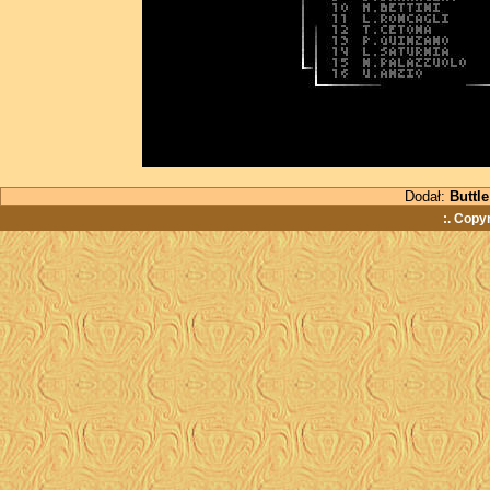
Dodał:
Buttle
:. Copy