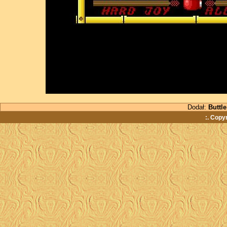
Dodał:
Buttle
:. Copy