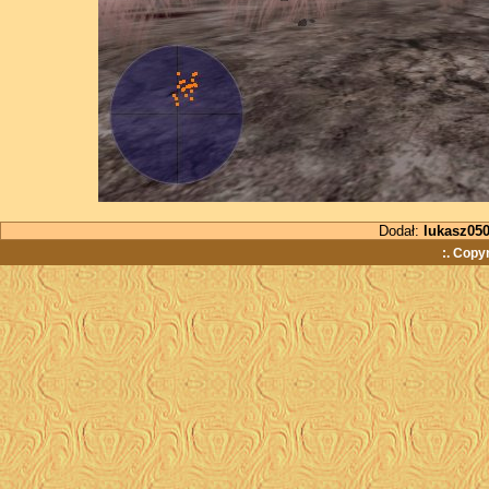
Dodał:
lukasz05
:. Copy