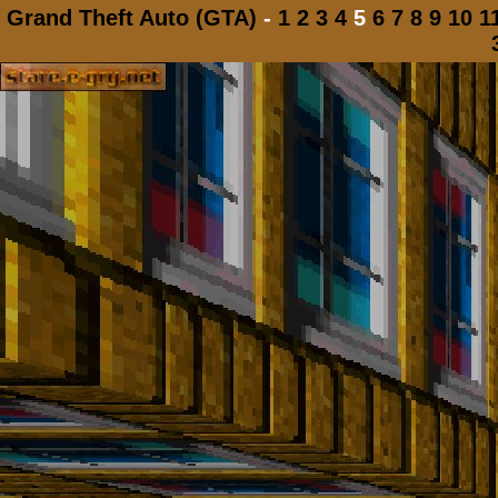
Grand Theft Auto (GTA)
-
1
2
3
4
5
6
7
8
9
10
1