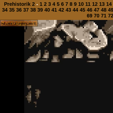
Prehistorik 2
-
1
2
3
4
5
6
7
8
9
10
11
12
13
14
34
35
36
37
38
39
40
41
42
43
44
45
46
47
48
4
69
70
71
7