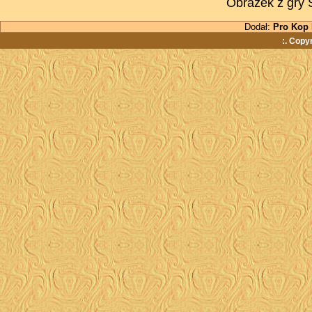
Obrazek z gry 
Dodał:
Pro Kop
:. Copy