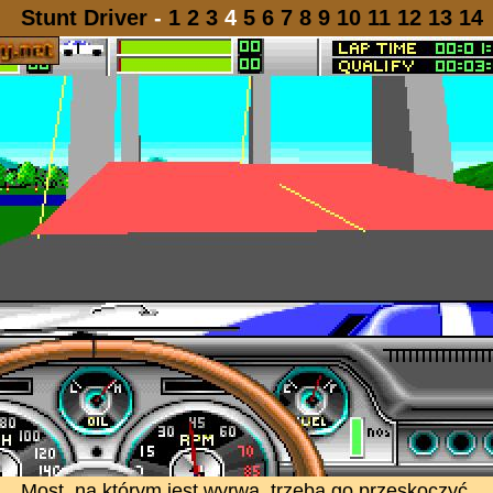
Stunt Driver
-
1
2
3
4
5
6
7
8
9
10
11
12
13
14
Most, na którym jest wyrwa, trzeba go przeskoczyć.