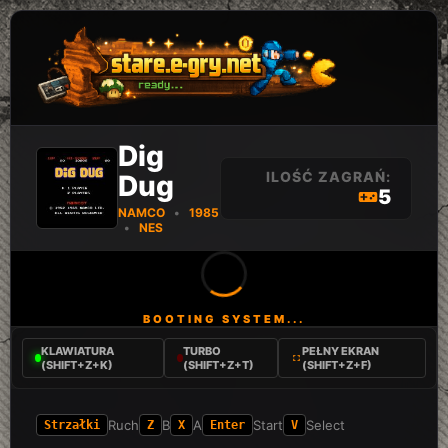
Dig
ILOŚĆ ZAGRAŃ:
Dug
5
NAMCO
•
1985
•
NES
BOOTING SYSTEM...
KLAWIATURA
TURBO
PEŁNY EKRAN
(SHIFT+Z+K)
(SHIFT+Z+T)
(SHIFT+Z+F)
Ruch
B
A
Start
Select
Strzałki
Z
X
Enter
V