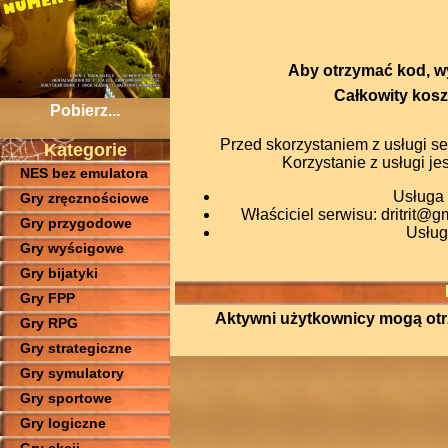
Aby otrzymać kod, wy
Całkowity kosz
Pobierz...
Przed skorzystaniem z usługi se
Kategorie
Korzystanie z usługi j
NES bez emulatora
Usługa 
Gry zręcznościowe
Właściciel serwisu:
dritrit@g
Gry przygodowe
Usług
Gry wyścigowe
Gry bijatyki
Gry FPP
Aktywni użytkownicy mogą otrzy
Gry RPG
Gry strategiczne
Gry symulatory
Gry sportowe
Gry logiczne