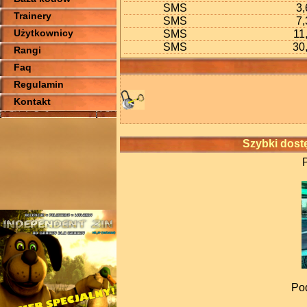
SMS
3,
Trainery
SMS
7,
Użytkownicy
SMS
11
SMS
30,
Rangi
Faq
Regulamin
Kontakt
Szybki dostę
Pod