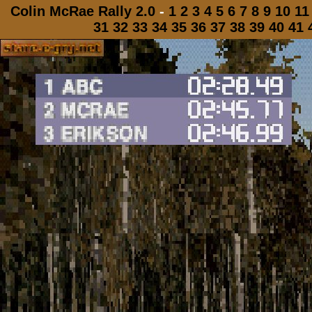
Colin McRae Rally 2.0
-
1
2
3
4
5
6
7
8
9
10
11
31
32
33
34
35
36
37
38
39
40
41