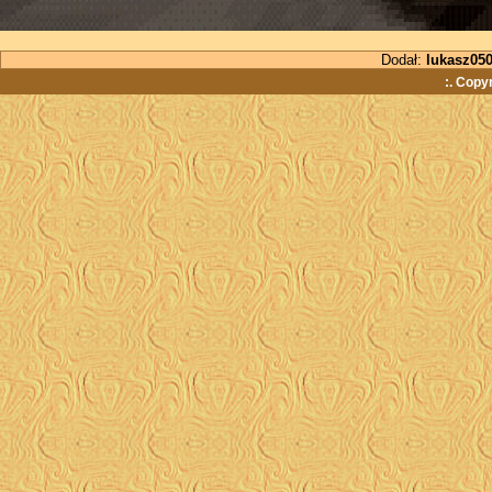
Dodał:
lukasz05
:. Copy