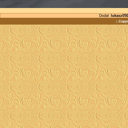
Dodał:
lukasz05
:. Copy