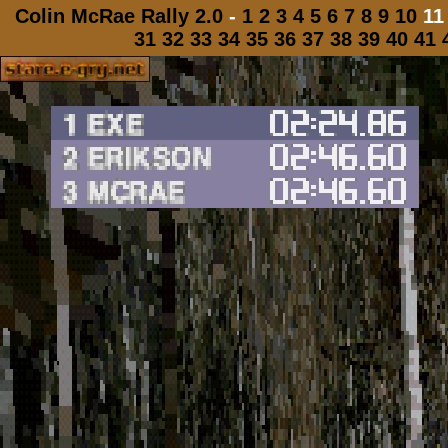
Colin McRae Rally 2.0
-
1
2
3
4
5
6
7
8
9
10
1
31
32
33
34
35
36
37
38
39
40
41