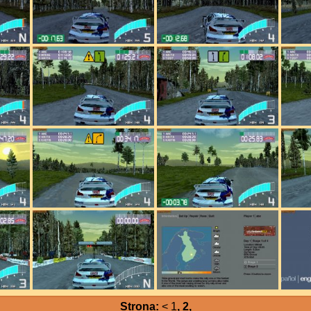
Strona:
<
1
, 2,