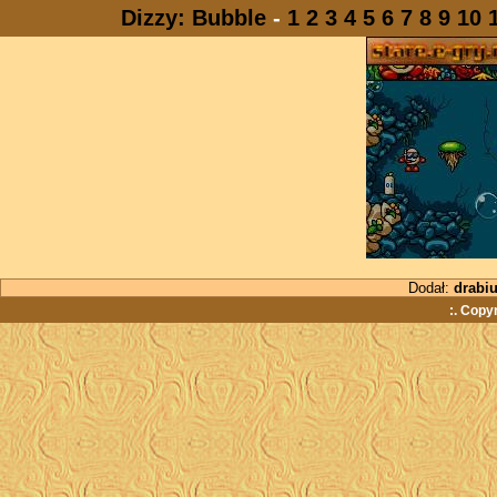
Dizzy: Bubble
-
1
2
3
4
5
6
7
8
9
10
Dodał:
drabi
:. Copy