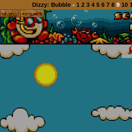
Dizzy: Bubble
-
1
2
3
4
5
6
7
8
9
10