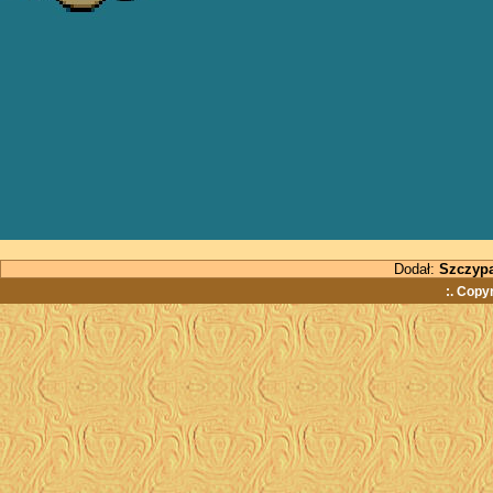
Dodał:
Szczyp
:. Copy