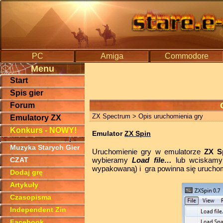
PC
Amiga
Commodore
Menu
Start
Spis gier
Forum
ZX Spectrum
> Opis uruchomienia gry
Emulatory ZX
Konkurs - NOWY!
Emulator
ZX Spin
Muzyka Starych Gier
Uruchomienie gry w emulatorze
ZX S
CZAT
wybieramy
Load file…
lub wciskamy
wypakowaną) i gra powinna się urucho
Dodaj grę
Artykuły
Czasopisma
Independent Zin
Facebook