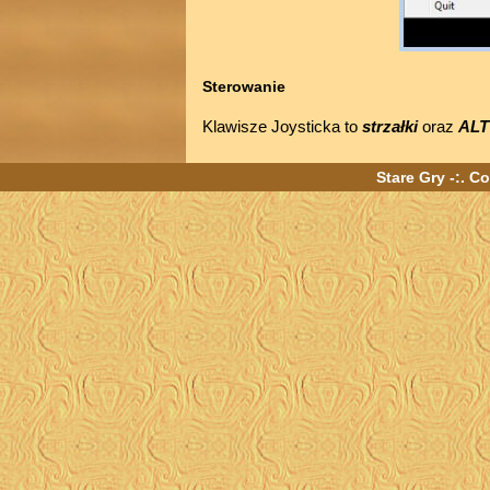
Sterowanie
Klawisze Joysticka to
strzałki
oraz
ALT
Stare Gry -:. C