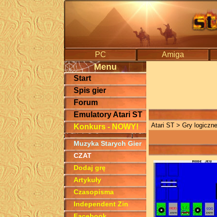
PC
Amiga
Menu
Start
Spis gier
Forum
Emulatory Atari ST
Atari ST
> Gry logiczn
Konkurs - NOWY!
Muzyka Starych Gier
CZAT
Dodaj grę
Artykuły
Czasopisma
Independent Zin
Facebook