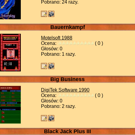
Pobrano: 24 razy.
Bauernkampf
Motelsoft
1988
Ocena:
( 0 )
Głosów: 0
Pobrano: 1 razy.
Big Business
DigiTek Software
1990
Ocena:
( 0 )
Głosów: 0
Pobrano: 2 razy.
Black Jack Plus III