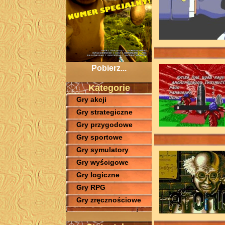
Pobierz...
Kategorie
Gry akcji
Gry strategiczne
Gry przygodowe
Gry sportowe
Gry symulatory
Gry wyścigowe
Gry logiczne
Gry RPG
Gry zręcznościowe