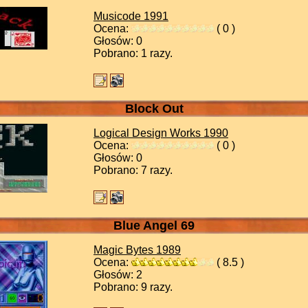
Musicode
1991
Ocena:
( 0 )
Głosów: 0
Pobrano: 1 razy.
Block Out
Logical Design Works
1990
Ocena:
( 0 )
Głosów: 0
Pobrano: 7 razy.
Blue Angel 69
Magic Bytes
1989
Ocena:
( 8.5 )
Głosów: 2
Pobrano: 9 razy.