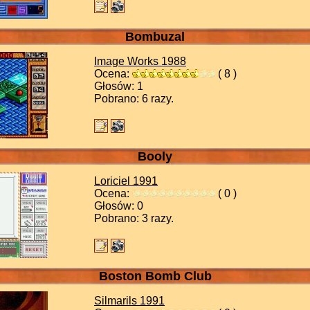
Bombuzal
Image Works
1988
Ocena:
( 8 )
Głosów: 1
Pobrano: 6 razy.
Booly
Loriciel
1991
Ocena:
( 0 )
Głosów: 0
Pobrano: 3 razy.
Boston Bomb Club
Silmarils
1991