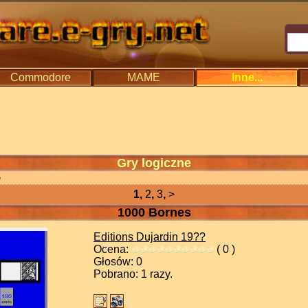
Commodore
MAME
Inne...
Gry logiczne
e
1,
2
,
3
,
>
1000 Bornes
Editions Dujardin
19??
Ocena:
( 0 )
Głosów: 0
Pobrano: 1 razy.