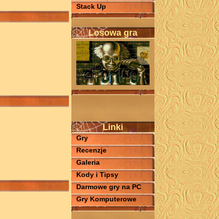
Stack Up
Losowa gra
Linki
Gry
Recenzje
Galeria
Kody i Tipsy
Darmowe gry na PC
Gry Komputerowe