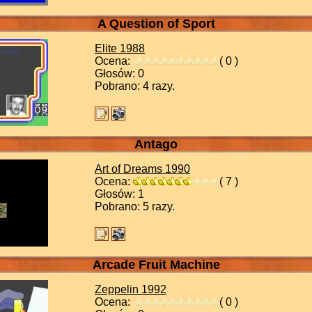
A Question of Sport
Elite
1988
Ocena:
( 0 )
Głosów: 0
Pobrano: 4 razy.
Antago
Art of Dreams
1990
Ocena:
( 7 )
Głosów: 1
Pobrano: 5 razy.
Arcade Fruit Machine
Zeppelin
1992
Ocena:
( 0 )