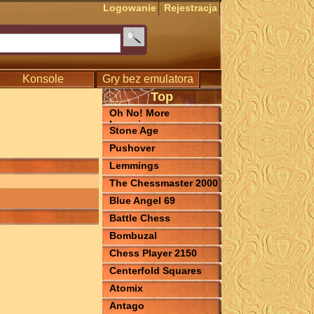
Logowanie
Rejestracja
Konsole
Gry bez emulatora
Top
Oh No! More
Lemmings
Stone Age
Pushover
Lemmings
The Chessmaster 2000
Blue Angel 69
Battle Chess
Bombuzal
Chess Player 2150
Centerfold Squares
Atomix
Antago