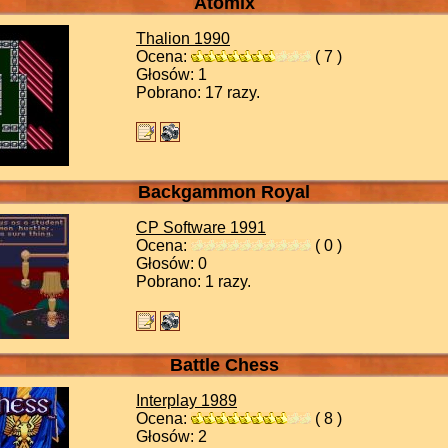
Atomix
Thalion
1990
Ocena:
( 7 )
Głosów: 1
Pobrano: 17 razy.
Backgammon Royal
CP Software
1991
Ocena:
( 0 )
Głosów: 0
Pobrano: 1 razy.
Battle Chess
Interplay
1989
Ocena:
( 8 )
Głosów: 2