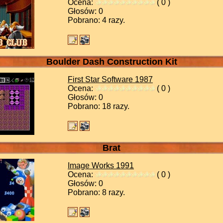
Ocena:
( 0 )
Głosów: 0
Pobrano: 4 razy.
Boulder Dash Construction Kit
First Star Software
1987
Ocena:
( 0 )
Głosów: 0
Pobrano: 18 razy.
Brat
Image Works
1991
Ocena:
( 0 )
Głosów: 0
Pobrano: 8 razy.