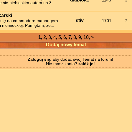
1148
3
je się niebieskim autem na 3
karski
stiv
kuję na commodore manangera
1701
7
gi niemieckiej. Pamiętam, że...
1,
2
,
3
,
4
,
5
,
6
,
7
,
8
,
9
,
10
,
>
Dodaj nowy temat
Zaloguj się
, aby dodać swój Temat na forum!
Nie masz konta?
załóż je!