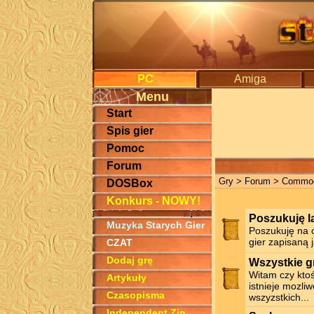
PC
Amiga
Menu
Start
Spis gier
Pomoc
Forum
Gry
>
Forum
> Commod
DOSBox
Konkurs - NOWY!
Poszukuję l
Muzyka Starych Gier
Poszukuję na c
gier zapisaną 
CZAT
Dodaj grę
Wszystkie g
Witam czy kto
Artykuły
istnieje mozli
Czasopisma
wszyzstkich...
Independent Zin