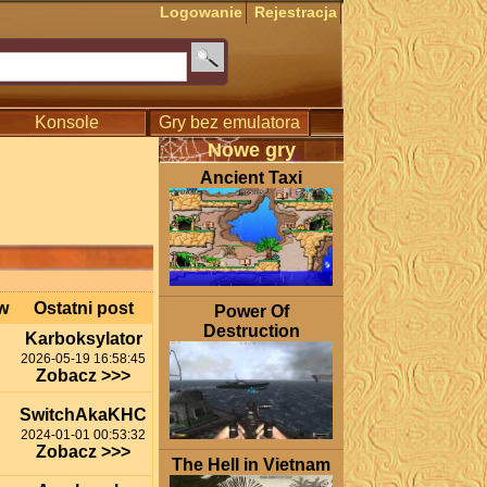
Logowanie
Rejestracja
Konsole
Gry bez emulatora
Nowe gry
Ancient Taxi
w
Ostatni post
Power Of
Destruction
Karboksylator
2026-05-19 16:58:45
Zobacz >>>
SwitchAkaKHC
2024-01-01 00:53:32
Zobacz >>>
The Hell in Vietnam