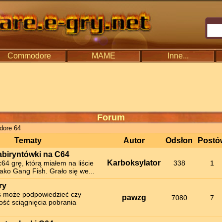
Commodore
MAME
Inne...
Forum
ore 64
Tematy
Autor
Odsłon
Postó
abiryntówki na C64
Karboksylator
64 grę, którą miałem na liście
338
1
jako Gang Fish. Grało się we...
ry
ś może podpowiedzieć czy
pawzg
7080
7
wość sciągnięcia pobrania