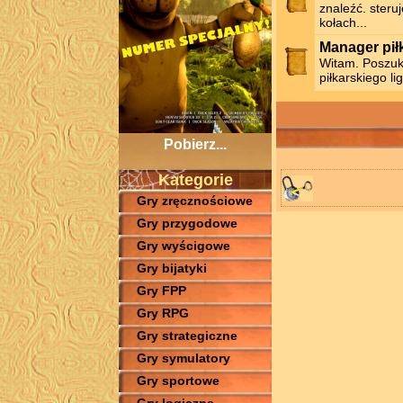
znaleźć. steru
kołach...
Manager pił
Witam. Poszu
piłkarskiego li
Pobierz...
Kategorie
Gry zręcznościowe
Gry przygodowe
Gry wyścigowe
Gry bijatyki
Gry FPP
Gry RPG
Gry strategiczne
Gry symulatory
Gry sportowe