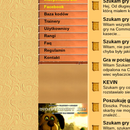
Szukam gry 
Hej, Od długi
Facebook
którą miałem k
Baza kodów
Szukam gry
Trainery
Witam wszystki
Użytkownicy
gry na Commod
kasecie...
Rangi
Szukam gry 
Faq
Witam, nie pa
Regulamin
chyba były jaki
Kontakt
Gra w pocią
Witam Szukam g
odpalona na C
wiec wybaczcie
KEVIN
Szukam gry co
rozstawialo si
Poszukuję g
Eloszka. Poszu
skarby nie mo
znaleźć...
Szukam gry
Witam, szukam