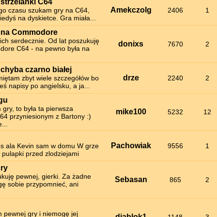
strzelanki C64
Amekczolg
ego czasu szukam gry na C64,
2406
1
iedyś na dyskietce. Gra miała...
 na Commodore
ch serdecznie. Od lat poszukuję
donixs
7670
2
ore C64 - na pewno była na
chyba czarno białej
drze
miętam zbyt wiele szczegółów bo
2240
2
eś napisy po angielsku, a ja...
gu
ry, to była ta pierwsza
mike100
5232
12
64 przyniesionym z Bartony :)
...
Pachowiak
s ala Kevin sam w domu W grze
9556
1
e pulapki przed zlodziejami
ry
kuję pewnej, gierki. Za żadne
Sebasan
865
2
gę sobie przypomnieć, ani
 pewnej gry i niemogę jej
diablok1