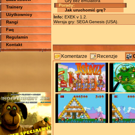
Gry bez emulatora
Porady:
Trainery
Jak uruchomić grę?
Użytkownicy
Info:
EXEK v 1.2.
Wersja gry: SEGA Genesis (USA).
Rangi
Faq
Regulamin
Kontakt
Komentarze
Recenzje