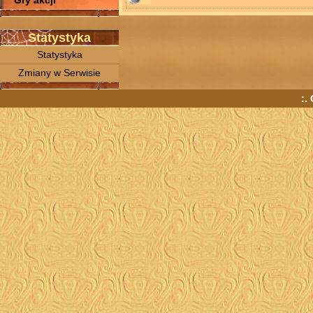
Gry akcji
Statystyka
Statystyka
Zmiany w Serwisie
:.