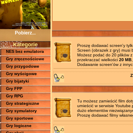
Pobierz...
Kategorie
Proszę dodawać screen'y tyl
Screen (obrazek z gry) musi 
NES bez emulatora
Możesz podać do 20 plików z
Gry zręcznościowe
przekraczać wielkości
20 MB
Dodawanie screen'ów z innych 
Gry przygodowe
Gry wyścigowe
Z
Gry bijatyki
Gry FPP
Gry RPG
Tu możesz zamieścić film do
Gry strategiczne
umieścić w serwisie Youtube.pl
dużo elementów niezwiązany
Gry symulatory
Proszę dodawać filmy własne
Gry sportowe
Gry logiczne