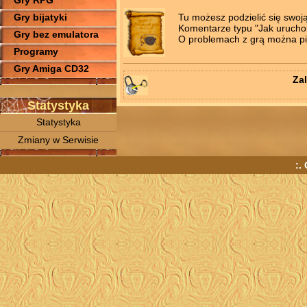
Gry RPG
Tu możesz podzielić się swoj
Gry bijatyki
Komentarze typu "Jak uruchomi
Gry bez emulatora
O problemach z grą można pis
Programy
Gry Amiga CD32
Zal
Statystyka
Statystyka
Zmiany w Serwisie
:.