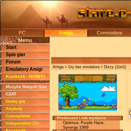
PC
Amiga
Commodore
Menu
Start
Spis gier
Forum
Amiga
>
Gry bez emulatora
> Dizzy (11in1)
Emulatory Amigi
Konkurs - NOWY!
Muzyka Starych Gier
CZAT
Dodaj grę
Artykuły
Czasopisma
Producent i rok wydania:
Optimus, Purple Haze,
Independent Zin
Synergy 1989
Facebook