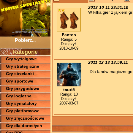
2013-10-11 23:51:10
W kilka gier z jajkiem g
Fantos
Ranga: 5
Pobierz...
Dołączył:
2013-10-09
Kategorie
Gry wyścigowe
2011-12-13 13:59:11
Gry strategiczne
Dla fanów magicznego 
Gry strzelanki
Gry sportowe
Gry przygodowe
tauri5
Ranga: 10
Gry logiczne
Dołączył:
2007-03-07
Gry symulatory
Gry platformowe
Gry zręcznościowe
Gry dla dorosłych