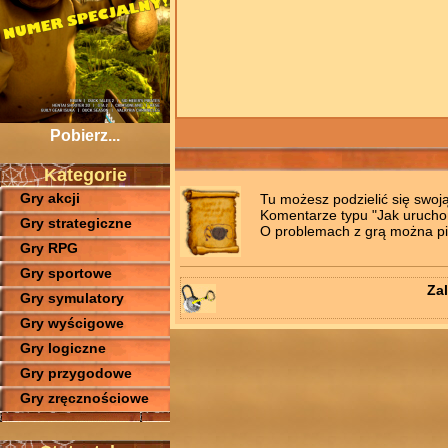
Pobierz...
Kategorie
Gry akcji
Tu możesz podzielić się swoj
Komentarze typu "Jak uruchomi
Gry strategiczne
O problemach z grą można pis
Gry RPG
Gry sportowe
Zal
Gry symulatory
Gry wyścigowe
Gry logiczne
Gry przygodowe
Gry zręcznościowe