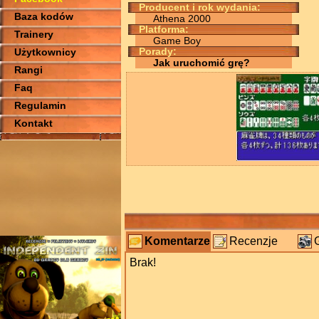
Producent i rok wydania:
Baza kodów
Athena 2000
Platforma:
Trainery
Game Boy
Użytkownicy
Porady:
Jak uruchomić grę?
Rangi
Faq
Regulamin
Kontakt
Komentarze
Recenzje
Brak!