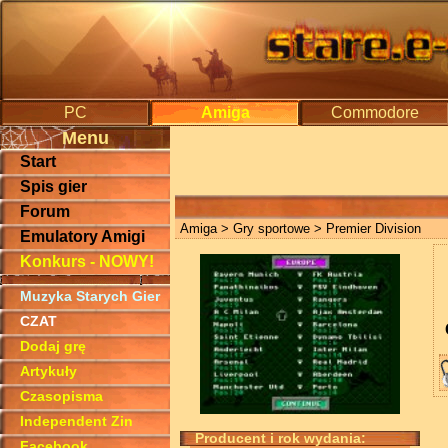
PC
Amiga
Commodore
Menu
Start
Spis gier
Forum
Amiga
>
Gry sportowe
> Premier Division
Emulatory Amigi
Konkurs - NOWY!
Muzyka Starych Gier
CZAT
Dodaj grę
Artykuły
Czasopisma
Independent Zin
Producent i rok wydania:
Facebook