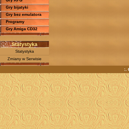
Gry RPG
Gry bijatyki
Gry bez emulatora
Programy
Gry Amiga CD32
Statystyka
Statystyka
Zmiany w Serwisie
:.