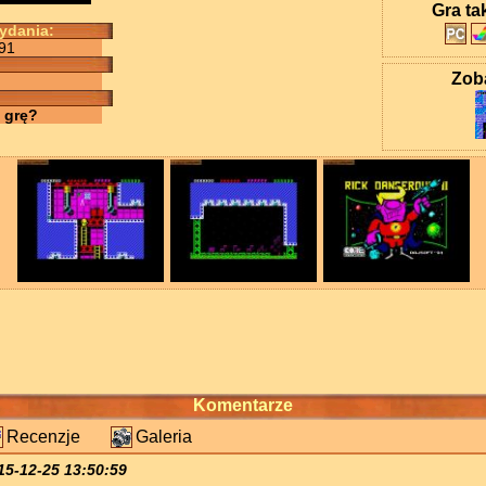
Gra ta
wydania:
91
Zoba
 grę?
Komentarze
Recenzje
Galeria
15-12-25 13:50:59