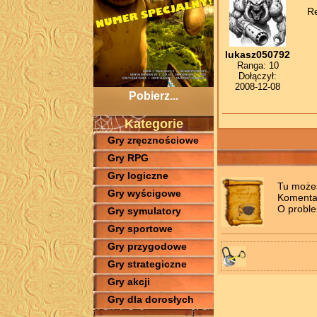
Re
lukasz050792
Ranga: 10
Dołączył:
2008-12-08
Pobierz...
Kategorie
Gry zręcznościowe
Gry RPG
Gry logiczne
Tu możes
Gry wyścigowe
Komentar
O proble
Gry symulatory
Gry sportowe
Gry przygodowe
Gry strategiczne
Gry akcji
Gry dla dorosłych