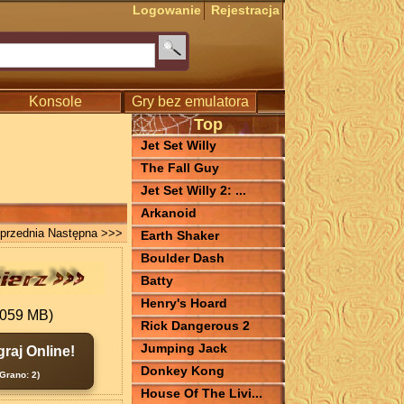
Logowanie
Rejestracja
Konsole
Gry bez emulatora
Top
Jet Set Willy
The Fall Guy
Jet Set Willy 2: ...
Arkanoid
przednia
Następna >>>
Earth Shaker
Boulder Dash
Batty
Henry's Hoard
.059 MB)
Rick Dangerous 2
Jumping Jack
graj Online!
Donkey Kong
(Grano: 2)
House Of The Livi...