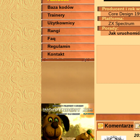
Baza kodów
Producent i rok 
Core Design 19
Trainery
Platforma:
Użytkownicy
ZX Spectrum
Porady:
Rangi
Jak uruchomić
Faq
Regulamin
Kontakt
Komentarze
20