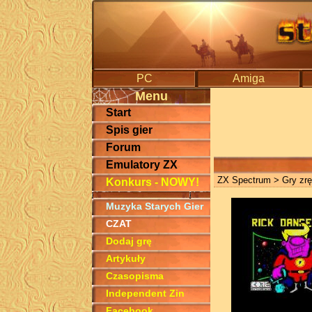
PC
Amiga
Menu
Start
Spis gier
Forum
Emulatory ZX
ZX Spectrum
>
Gry zr
Konkurs - NOWY!
Muzyka Starych Gier
CZAT
Dodaj grę
Artykuły
Czasopisma
Independent Zin
Facebook