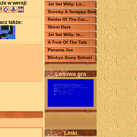
kże w wersji:
Jet Set Willy: Lo...
Scooby & Scrappy Doo
Raider Of The Cur...
cz także:
Skool Daze
Jet Set Willy: In...
A Trick Of The Tale
Panama Joe
Blinkys Scary School
Losowa gra
Linki