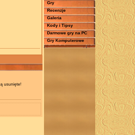
Gry
Recenzje
Galeria
Kody i Tipsy
Darmowe gry na PC
Gry Komputerowe
ą usunięte!