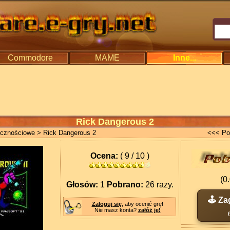
Commodore
MAME
Inne...
Rick Dangerous 2
ęcznościowe
> Rick Dangerous 2
<<< Po
Ocena:
( 9 / 10 )
(0
Głosów:
1
Pobrano:
26 razy.
🕹️ Za
Zaloguj się
, aby ocenić grę!
Nie masz konta?
załóż je!