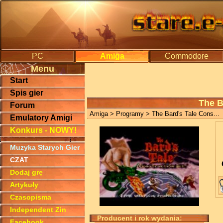
PC
Amiga
Commodore
Menu
Start
Spis gier
The B
Forum
Amiga
>
Programy
> The Bard's Tale Cons...
Emulatory Amigi
Konkurs - NOWY!
Muzyka Starych Gier
CZAT
Dodaj grę
Artykuły
Czasopisma
Independent Zin
Producent i rok wydania:
Facebook