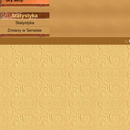
Gry akcji
Statystyka
Statystyka
Zmiany w Serwisie
:.