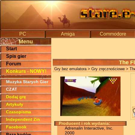
PC
Amiga
Commodore
Menu
Start
Spis gier
The F
Forum
Gry bez emulatora
>
Gry zręcznościowe
> The
Konkurs - NOWY!
Muzyka Starych Gier
CZAT
Dodaj grę
Artykuły
Czasopisma
Independent Zin
Producent i rok wydania:
Facebook
Adrenalin Interactive, Inc.
2000
Baza kodów