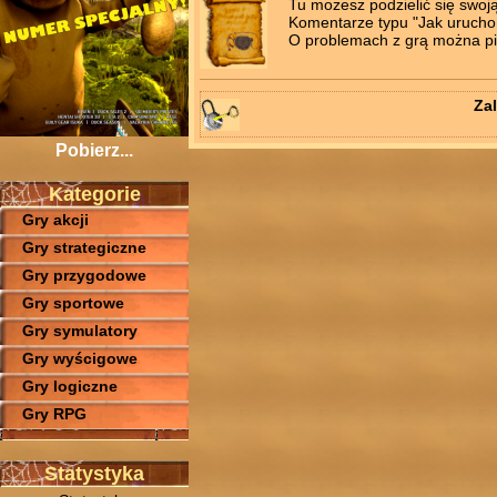
Tu możesz podzielić się swoj
Komentarze typu "Jak uruchomi
O problemach z grą można pis
Zal
Pobierz...
Kategorie
Gry akcji
Gry strategiczne
Gry przygodowe
Gry sportowe
Gry symulatory
Gry wyścigowe
Gry logiczne
Gry RPG
Statystyka