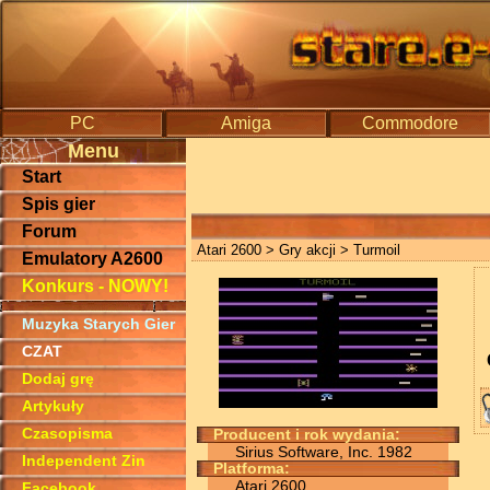
PC
Amiga
Commodore
Menu
Start
Spis gier
Forum
Atari 2600
>
Gry akcji
> Turmoil
Emulatory A2600
Konkurs - NOWY!
Muzyka Starych Gier
CZAT
Dodaj grę
Artykuły
Czasopisma
Producent i rok wydania:
Sirius Software, Inc. 1982
Independent Zin
Platforma:
Atari 2600
Facebook