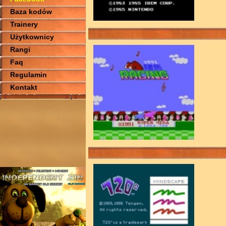
Baza kodów
Trainery
Użytkownicy
Rangi
Faq
Regulamin
Kontakt