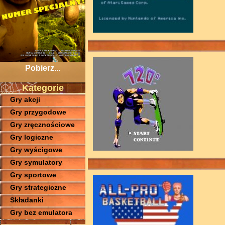
Pobierz...
Kategorie
Gry akcji
Gry przygodowe
Gry zręcznościowe
Gry logiczne
Gry wyścigowe
Gry symulatory
Gry sportowe
Gry strategiczne
Składanki
Gry bez emulatora