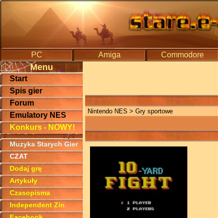
PC
Amiga
Commodore
Menu
Start
Spis gier
Forum
Nintendo NES
> Gry sportowe
Emulatory NES
Konkurs - NOWY!
Muzyka Starych Gier
CZAT
Dodaj grę
Artykuły
Czasopisma
Independent Zin
Facebook