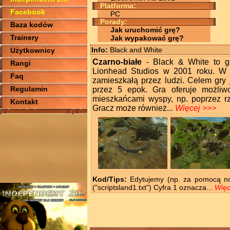
Platforma:
Facebook
PC
Porady:
Baza kodów
Jak uruchomić grę?
Trainery
Jak wypakować grę?
Info:
Black and White
Użytkownicy
Czarno-białe
- Black & White to gr
Rangi
Lionhead Studios w 2001 roku. W g
Faq
zamieszkałą przez ludzi. Celem gry 
Regulamin
przez 5 epok. Gra oferuje możliw
mieszkańcami wyspy, np. poprzez rz
Kontakt
Gracz może również...
Więcej >>>
Kod/Tips:
Edytujemy (np. za pomocą not
("scriptsland1.txt") Cyfra 1 oznacza...
Więc