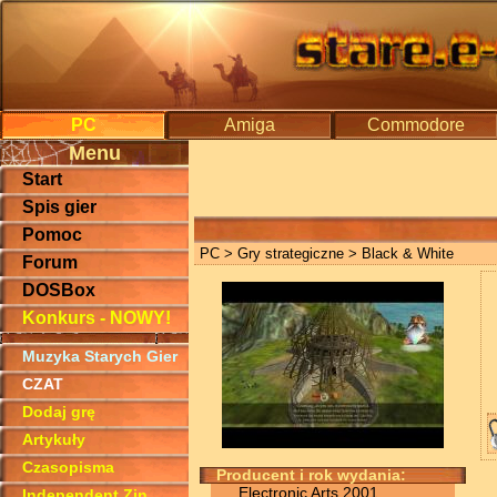
PC
Amiga
Commodore
Menu
Start
Spis gier
Pomoc
PC
>
Gry strategiczne
> Black & White
Forum
DOSBox
Konkurs - NOWY!
Muzyka Starych Gier
CZAT
Dodaj grę
Artykuły
Czasopisma
Producent i rok wydania:
Electronic Arts 2001
Independent Zin