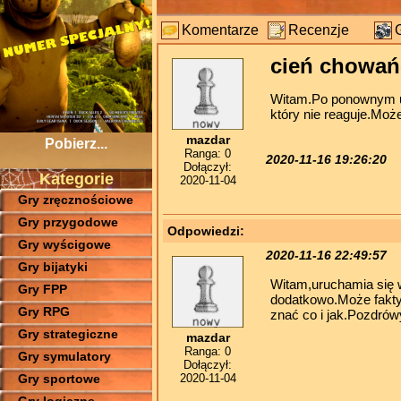
Komentarze
Recenzje
cień chowań
Witam.Po ponownym ur
który nie reaguje.Mo
mazdar
Pobierz...
Ranga: 0
2020-11-16 19:26:20
Dołączył:
Kategorie
2020-11-04
Gry zręcznościowe
Gry przygodowe
Odpowiedzi:
Gry wyścigowe
2020-11-16 22:49:57
Gry bijatyki
Witam,uruchamia się w
Gry FPP
dodatkowo.Może fakty
Gry RPG
znać co i jak.Pozdrówy
Gry strategiczne
mazdar
Ranga: 0
Gry symulatory
Dołączył:
2020-11-04
Gry sportowe