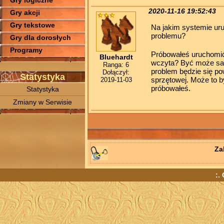
Gry logiczne
2020-11-16 19:52:43
Gry akcji
Gry tekstowe
Na jakim systemie uru
problemu?
Gry dla dorosłych
Programy
Próbowałeś uruchomić 
Bluehardt
wczyta? Być może sam 
Ranga: 6
problem będzie się po
Dołączył:
Statystyka
sprzętowej. Może to b
2019-11-03
próbowałeś.
Statystyka
Zmiany w Serwisie
Za
:.