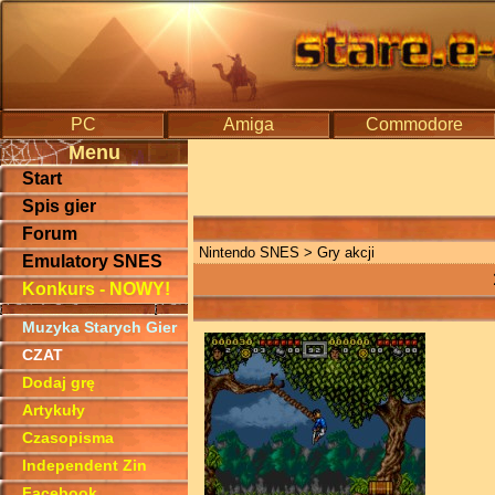
PC
Amiga
Commodore
Menu
Start
Spis gier
Forum
Nintendo SNES
> Gry akcji
Emulatory SNES
Konkurs - NOWY!
Muzyka Starych Gier
CZAT
Dodaj grę
Artykuły
Czasopisma
Independent Zin
Facebook