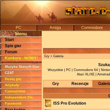
PC
Amiga
Commodore
Menu
Start
Spis gier
Forum
Gry
> Galeria
Konkurs - NOWY!
Szukaj
Muzyka Starych Gier
Wszystkie
|
PC
|
Commodore 64
|
Nint
CZAT
Atari XL/XE
|
Amstra
Dodaj grę
Gry
Recenzje
Galeri
Artykuły
Czasopisma
Independent Zin
ISS Pro Evolution
Facebook
Baza kodów