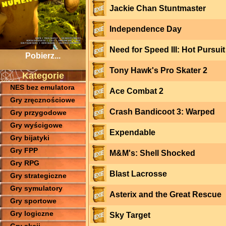
Jackie Chan Stuntmaster
Independence Day
Need for Speed III: Hot Pursuit
Pobierz...
Tony Hawk's Pro Skater 2
Kategorie
NES bez emulatora
Ace Combat 2
Gry zręcznościowe
Crash Bandicoot 3: Warped
Gry przygodowe
Gry wyścigowe
Expendable
Gry bijatyki
Gry FPP
M&M's: Shell Shocked
Gry RPG
Blast Lacrosse
Gry strategiczne
Gry symulatory
Asterix and the Great Rescue
Gry sportowe
Gry logiczne
Sky Target