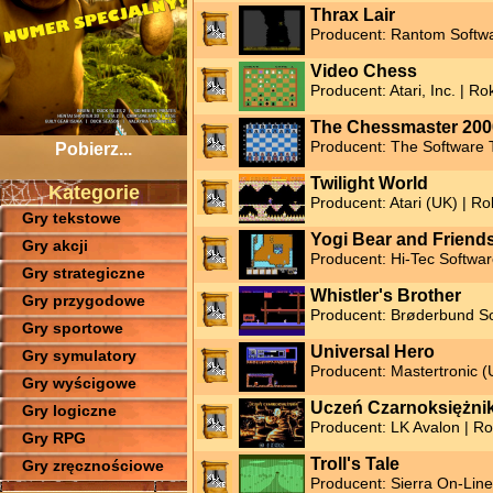
Thrax Lair
Producent: Rantom Softwa
Video Chess
Producent: Atari, Inc. | Ro
The Chessmaster 200
Producent: The Software T
Pobierz...
Twilight World
Kategorie
Producent: Atari (UK) | R
Gry tekstowe
Yogi Bear and Friends
Gry akcji
Producent: Hi-Tec Softwar
Gry strategiczne
Whistler's Brother
Gry przygodowe
Producent: Brøderbund So
Gry sportowe
Universal Hero
Gry symulatory
Producent: Mastertronic (
Gry wyścigowe
Uczeń Czarnoksiężni
Gry logiczne
Producent: LK Avalon | R
Gry RPG
Troll's Tale
Gry zręcznościowe
Producent: Sierra On-Line