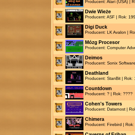
Producent: Atari (USA) | 
Dwie Wieże
Producent: ASF | Rok: 19
Digi Duck
Producent: LK Avalon | R
Mózg Procesor
Producent: Computer Adve
Deimos
Producent: Sonix Software
Deathland
Producent: StanBit | Rok:
Countdown
Producent: ? | Rok: ????
Cohen's Towers
Producent: Datamost | Ro
Chimera
Producent: Firebird | Rok
Caverns of Eriban