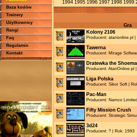
1994
1995
1996
1997
1998
1999
Baza kodów
Trainery
Użytkownicy
Gra
Rangi
Kolony 2106
Producent: atarionline.pl 
Faq
Regulamin
Tawerna
Kontakt
Producent: Mirage Softwa
Dratewka the Shoema
Producent: AtariOnline.pl 
Liga Polska
Producent: Sikor Soft | R
Pac-Man
Producent: Namco Limited
Fifty Mission Crush
Producent: Strategic Simul
3d24
Producent: ? | Rok: 1993