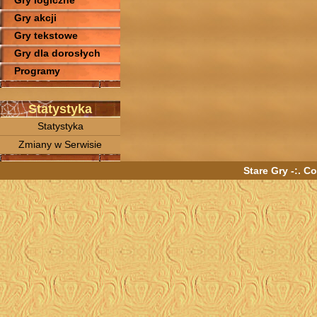
Gry logiczne
Gry akcji
Gry tekstowe
Gry dla dorosłych
Programy
Statystyka
Statystyka
Zmiany w Serwisie
Stare Gry -:. C