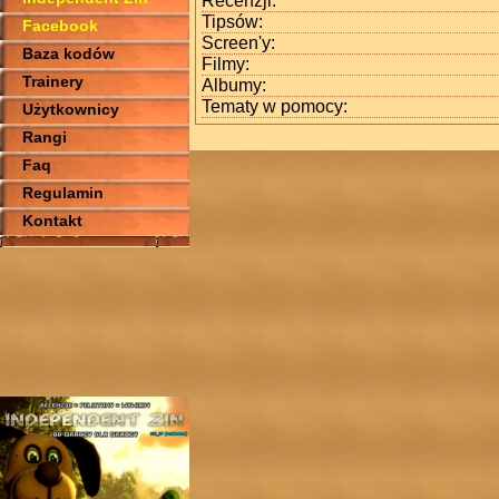
Recenzji:
Tipsów:
Facebook
Screen'y:
Baza kodów
Filmy:
Trainery
Albumy:
Tematy w pomocy:
Użytkownicy
Rangi
Faq
Regulamin
Kontakt