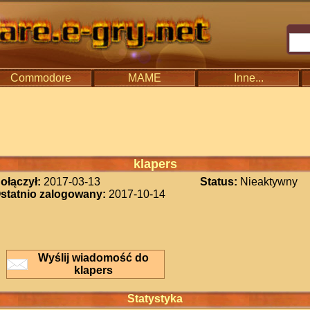
Commodore
MAME
Inne...
klapers
ołączył:
2017-03-13
Status:
Nieaktywny
statnio zalogowany:
2017-10-14
Wyślij wiadomość do
klapers
Statystyka