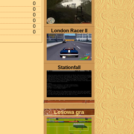
0
0
0
0
0
London Racer II
0
Stationfall
Losowa gra