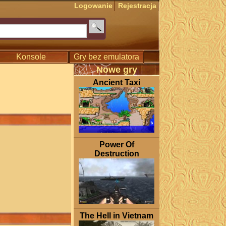
Logowanie
Rejestracja
Konsole
Gry bez emulatora
Nowe gry
Ancient Taxi
Power Of
Destruction
The Hell in Vietnam