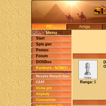
PC
Amiga
Menu
Start
Spis gier
Pomoc
Forum
DOSBox
D
O
Konkurs - NOWY!
Muzyka Starych Gier
CZAT
Ranga:
0
Dodaj grę
Artykuły
Czasopisma
Independent Zin