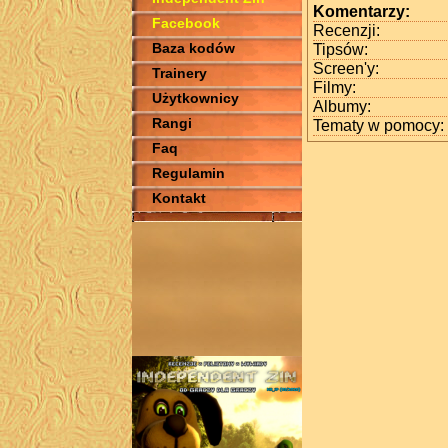
Komentarzy:
Facebook
Recenzji:
Baza kodów
Tipsów:
Screen'y:
Trainery
Filmy:
Użytkownicy
Albumy:
Rangi
Tematy w pomocy:
Faq
Regulamin
Kontakt