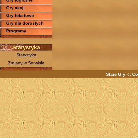
Gry logiczne
Gry akcji
Gry tekstowe
Gry dla dorosłych
Programy
Statystyka
Statystyka
Zmiany w Serwisie
Stare Gry -:. C