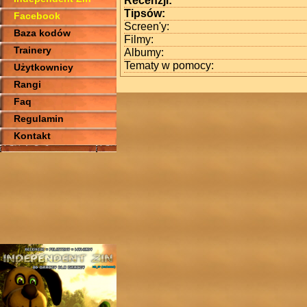
Recenzji:
Tipsów:
Facebook
Screen'y:
Baza kodów
Filmy:
Trainery
Albumy:
Tematy w pomocy:
Użytkownicy
Rangi
Faq
Regulamin
Kontakt