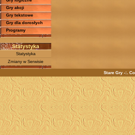
Gry logiczne
Gry akcji
Gry tekstowe
Gry dla dorosłych
Programy
Statystyka
Statystyka
Zmiany w Serwisie
Stare Gry -:. C