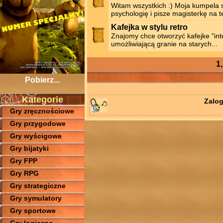
Witam wszystkich :) Moja kumpela s
psychologię i pisze magisterkę na t
Kafejka w stylu retro
Znajomy chce otworzyć kafejke "in
umożliwiającą granie na starych...
1
Pobierz...
Kategorie
Zalog
Gry zręcznościowe
Gry przygodowe
Gry wyścigowe
Gry bijatyki
Gry FPP
Gry RPG
Gry strategiczne
Gry symulatory
Gry sportowe