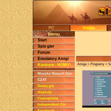
PC
Amiga
Menu
Start
Spis gier
Forum
Emulatory Amigi
Amiga
>
Programy
> Sc
Konkurs - NOWY!
Muzyka Starych Gier
CZAT
Dodaj grę
Artykuły
Czasopisma
Independent Zin
Facebook