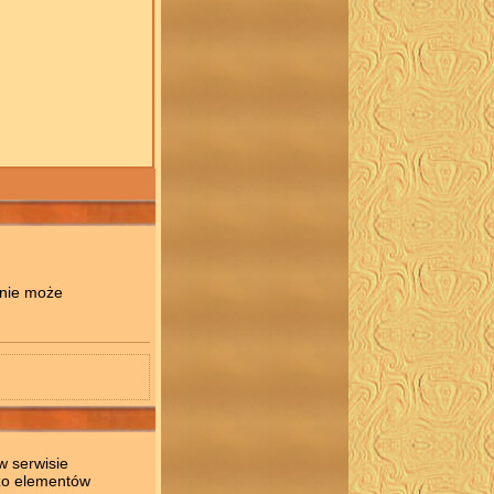
 nie może
w serwisie
użo elementów