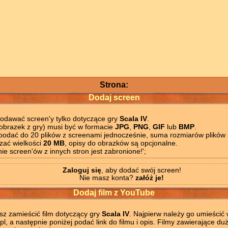
Strona:
Dodaj screen
odawać screen'y tylko dotyczące gry
Scala IV
.
obrazek z gry) musi być w formacie
JPG
,
PNG
,
GIF
lub
BMP
.
odać do 20 plików z screenami jednocześnie, suma rozmiarów plików
zać wielkości
20 MB
, opisy do obrazków są opcjonalne.
e screen'ów z innych stron jest zabronione!';
Zaloguj się
, aby dodać swój screen!
Nie masz konta?
załóż je!
Dodaj film z YouTube
z zamieścić film dotyczący gry
Scala IV
. Najpierw należy go umieścić 
pl, a następnie poniżej podać link do filmu i opis. Filmy zawierające d