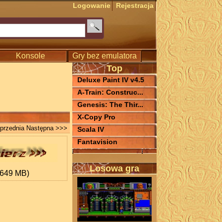
Logowanie
Rejestracja
Konsole
Gry bez emulatora
Top
Deluxe Paint IV v4.5
A-Train: Construc...
Genesis: The Thir...
X-Copy Pro
przednia
Następna >>>
Scala IV
Fantavision
Losowa gra
.649 MB)