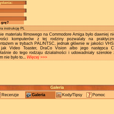
wydania:
 grę?
a instrukcję PL
ie materiału filmowego na Commodore Amiga było dawniej nie
ości komputerów z tej rodziny pozwalały na praktyczn
ntażem w trybach PAL/NTSC, jednak głównie w jakości VHS.
 jak Video Toaster, DraCo Vision albo jego następca C
śnie do tego rodzaju działalności i udowadniały szerokie 
m nie było to...
Więcej >>>
Galeria
Recenzje
Galeria
Kody/Tipsy
Pomoc