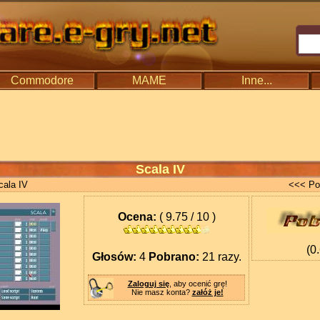
Commodore
MAME
Inne...
Scala IV
ala IV
<<< Po
Ocena:
( 9.75 / 10 )
(0
Głosów:
4
Pobrano:
21 razy.
Zaloguj się
, aby ocenić grę!
Nie masz konta?
załóż je!