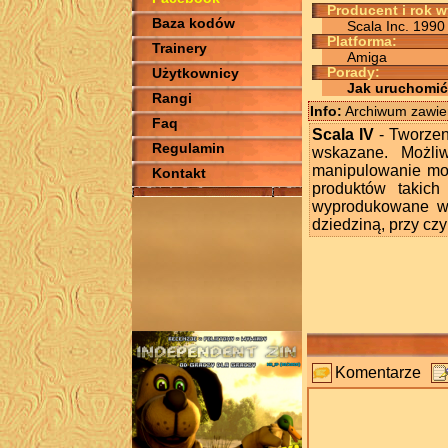
Producent i rok 
Baza kodów
Scala Inc. 1990
Platforma:
Trainery
Amiga
Użytkownicy
Porady:
Jak uruchomić
Rangi
Info:
Archiwum zawier
Faq
Scala IV
- Tworzen
Regulamin
wskazane. Możliw
manipulowanie mo
Kontakt
produktów takich
wyprodukowane wła
dziedziną, przy czy
Komentarze