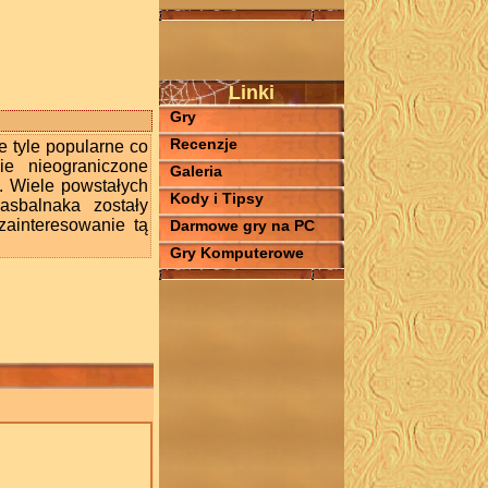
Linki
Gry
Recenzje
 tyle popularne co
ie nieograniczone
Galeria
 Wiele powstałych
Kody i Tipsy
asbalnaka zostały
zainteresowanie tą
Darmowe gry na PC
Gry Komputerowe