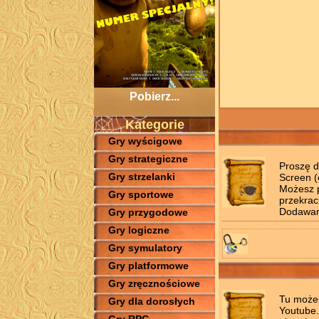
Pobierz...
Kategorie
Gry wyścigowe
Gry strategiczne
Proszę d
Gry strzelanki
Screen (
Możesz p
Gry sportowe
przekrac
Dodawani
Gry przygodowe
Gry logiczne
Gry symulatory
Gry platformowe
Gry zręcznościowe
Tu możes
Gry dla dorosłych
Youtube.