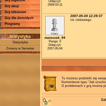
Gry logiczne
Dołączył:
2009-03-11
Gry akcji
Gry tekstowe
2007-05-04 12:29:37
Gry dla dorosłych
nic ciekawego
Programy
Statystyka
mareczek_94
Ranga: 0
Statystyka
Dołączył:
Zmiany w Serwisie
2007-05-04
Tu możesz podzielić się swoj
Komentarze typu "Jak uruchomi
O problemach z grą można pis
Zal