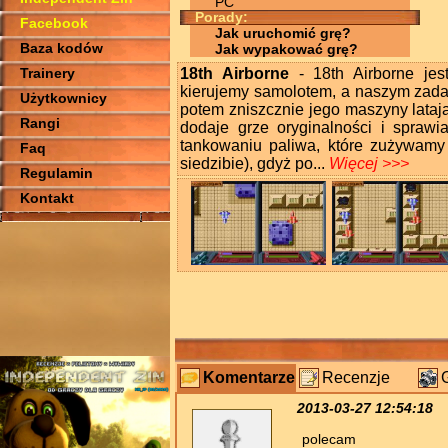
PC
Porady:
Facebook
Jak uruchomić grę?
Baza kodów
Jak wypakować grę?
Trainery
18th Airborne
- 18th Airborne jest
kierujemy samolotem, a naszym zada
Użytkownicy
potem zniszcznie jego maszyny lataj
Rangi
dodaje grze oryginalności i sprawi
tankowaniu paliwa, które zużywamy
Faq
siedzibie), gdyż po...
Więcej >>>
Regulamin
Kontakt
Komentarze
Recenzje
2013-03-27 12:54:18
polecam