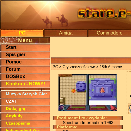
PC
Amiga
Commodore
Menu
Start
Spis gier
Pomoc
PC
>
Gry zręcznościowe
> 18th Airborne
Forum
DOSBox
Konkurs - NOWY!
Muzyka Starych Gier
CZAT
Dodaj grę
Artykuły
Producent i rok wydania:
Spectrum Information 1993
Czasopisma
Platforma:
Independent Zin