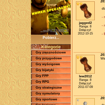
20
dl
- 
jagged2
- 
Ranga: 8
Dołączył:
2012-10-15
- 
Pobierz...
Kategorie
Gry zręcznościowe
20
Gry przygodowe
Ws
Gry wyścigowe
Gry bijatyki
Gry FPP
lew2012
Ranga: 8
Gry RPG
Dołączył:
2011-07-09
Gry strategiczne
Gry symulatory
20
Gry sportowe