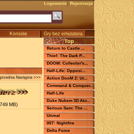
Logowanie
Rejestracja
Konsole
Gry bez emulatora
Top
Return to Castle ...
Thief: The Dark P...
DOOM: Collector's...
Half-Life: Opposi...
przednia
Następna >>>
Action DooM 2: Ur...
Command & Conquer...
Half-Life
Duke Nukem 3D Ato...
.749 MB)
Serious Sam: The ...
Unreal
007: Nightfire
Delta Force