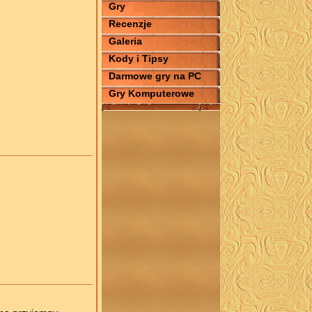
Gry
Recenzje
Galeria
Kody i Tipsy
Darmowe gry na PC
Gry Komputerowe