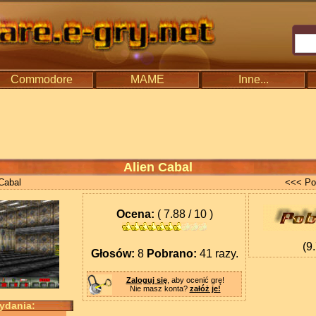
Commodore
MAME
Inne...
Alien Cabal
Cabal
<<< Po
Ocena:
( 7.88 / 10 )
(9
Głosów:
8
Pobrano:
41 razy.
Zaloguj się
, aby ocenić grę!
Nie masz konta?
załóż je!
wydania: