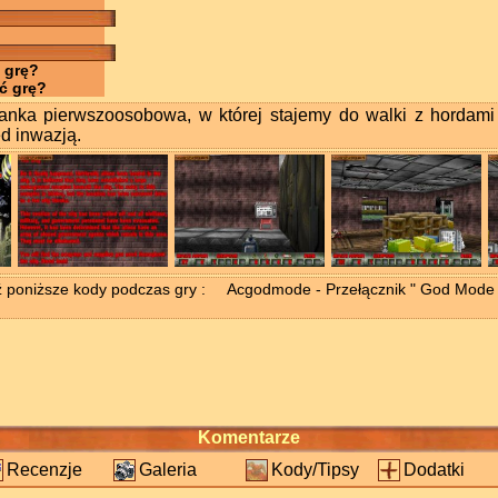
 grę?
ć grę?
anka pierwszoosobowa, w której stajemy do walki z hordami
ed inwazją.
poniższe kody podczas gry : Acgodmode - Przełącznik " God Mode "
Komentarze
Recenzje
Galeria
Kody/Tipsy
Dodatki