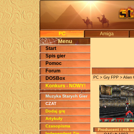
PC
Amiga
Menu
Start
Spis gier
Pomoc
Forum
PC
>
Gry FPP
> Alien 
DOSBox
Konkurs - NOWY!
Muzyka Starych Gier
CZAT
Dodaj grę
Artykuły
Czasopisma
Producent i rok 
Independent Zin