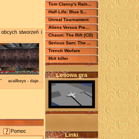
Tom Clancy's Rain...
Half-Life: Blue S...
Unreal Tournament
Aliens Versus Pre...
 obcych stworzeń i
Chasm: The Rift (CD)
Serious Sam: The ...
Trench Warfare
8bit killer
Losowa gra
 acallkeys - daje...
Pomoc
Linki