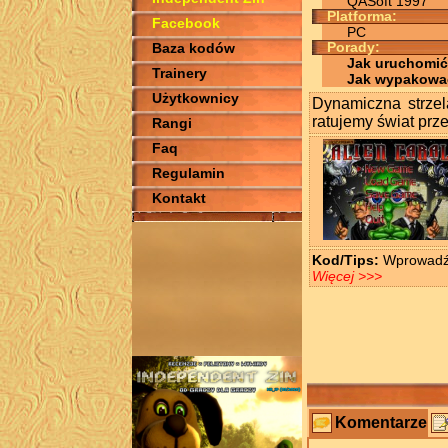
QASoft 1997
Platforma:
Facebook
PC
Baza kodów
Porady:
Jak uruchomić
Trainery
Jak wypakowa
Użytkownicy
Dynamiczna strzel
ratujemy świat prz
Rangi
Faq
Regulamin
Kontakt
Kod/Tips:
Wprowadź 
Więcej >>>
Komentarze