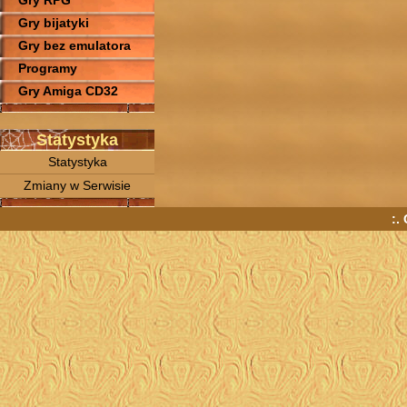
Gry RPG
Gry bijatyki
Gry bez emulatora
Programy
Gry Amiga CD32
Statystyka
Statystyka
Zmiany w Serwisie
:.