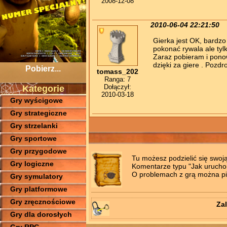
2008-12-08
2010-06-04 22:21:50
Gierka jest OK, bardzo 
pokonać rywala ale tyl
Zaraz pobieram i ponow
dzięki za giere . Pozdr
Pobierz...
tomass_202
Ranga: 7
Dołączył:
Kategorie
2010-03-18
Gry wyścigowe
Gry strategiczne
Gry strzelanki
Gry sportowe
Gry przygodowe
Tu możesz podzielić się swoj
Gry logiczne
Komentarze typu "Jak uruchomi
O problemach z grą można pis
Gry symulatory
Gry platformowe
Gry zręcznościowe
Zal
Gry dla dorosłych