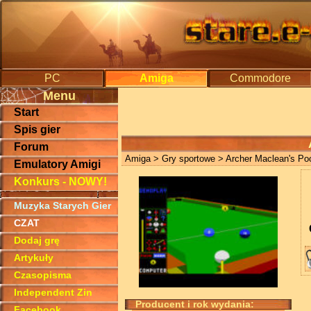
PC
Amiga
Commodore
Menu
Start
Spis gier
Forum
Amiga
>
Gry sportowe
> Archer Maclean's Po
Emulatory Amigi
Konkurs - NOWY!
Muzyka Starych Gier
CZAT
Dodaj grę
Artykuły
Czasopisma
Independent Zin
Producent i rok wydania:
Facebook