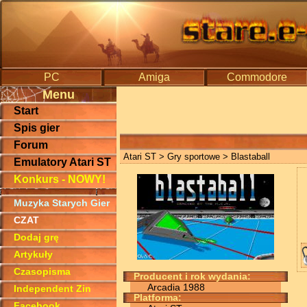
PC
Amiga
Commodore
Menu
Start
Spis gier
Forum
Atari ST
>
Gry sportowe
> Blastaball
Emulatory Atari ST
Konkurs - NOWY!
Muzyka Starych Gier
CZAT
Dodaj grę
Artykuły
Czasopisma
Producent i rok wydania:
Arcadia 1988
Independent Zin
Platforma:
Facebook