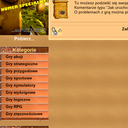
Tu możesz podzielić się swoj
Komentarze typu "Jak uruchomi
O problemach z grą można pis
Zal
Pobierz...
Kategorie
Gry akcji
Gry strategiczne
Gry przygodowe
Gry sportowe
Gry symulatory
Gry wyścigowe
Gry logiczne
Gry RPG
Gry zręcznościowe