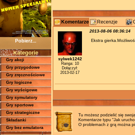
Komentarze
Recenzje
2013-08-06 08:36:14
Ekstra gierka.Możliwoś
Pobierz...
Kategorie
sylwek1242
Gry akcji
Ranga: 10
Gry przygodowe
Dołączył:
2013-02-17
Gry zręcznościowe
Gry logiczne
Gry wyścigowe
Gry symulatory
Gry sportowe
Gry strategiczne
Tu możesz podzielić się swoj
Komentarze typu "Jak uruchomi
Składanki
O problemach z grą można pis
Gry bez emulatora