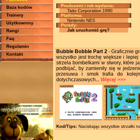
Producent i rok wydania:
Baza kodów
Taito Corporation 1990
Trainery
Platforma:
Nintendo NES
Użytkownicy
Porady:
Jak uruchomić grę?
Rangi
Faq
Regulamin
Bubble Bobble Part 2
- Graficznie g
Kontakt
wszystko jest trochę większe i lepie
strzela bombelkami w stwory, które j
podbijać, by zamieniły się w jedzeni
przesuwa i smok trafia do kolejn
dotychczasowych...
Więcej >>>
Kod/Tips:
Naciskając wszystkie strzałki na