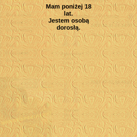
Jak wypakować grę?
Mam poniżej 18
Facebook
lat.
Baza kodów
Komentarze
Recenzje
Jestem osobą
Trainery
2022-12-31 14:16:57
dorosłą.
Użytkownicy
Nawet fajna gra jak na
Rangi
Faq
Regulamin
Agusssiia
Ranga: 2
Kontakt
Dołączył:
2022-12-31
2021-07-02 18:46:22
Przecież tu nic nie ma
Alanter
Ranga: 2
Dołączył:
2017-11-02