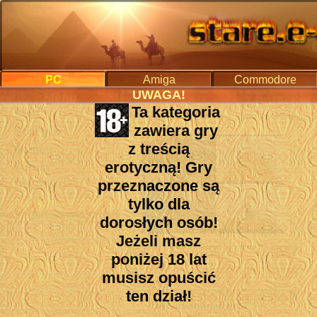
PC
Amiga
Commodore
UWAGA!
Menu
Buffy the 
Ta kategoria
Start
PC
>
Gry dla dorosłych
> Buffy the Vampire Sl
zawiera gry
Spis gier
z treścią
Pomoc
erotyczną! Gry
Forum
przeznaczone są
DOSBox
tylko dla
Konkurs - NOWY!
dorosłych osób!
Muzyka Starych Gier
Jeżeli masz
CZAT
Producent i rok wydania:
poniżej 18 lat
Blade 2002
Dodaj grę
Platforma:
musisz opuścić
Artykuły
PC
ten dział!
Porady:
Czasopisma
Jak uruchomić grę?
Independent Zin