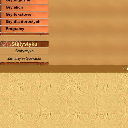
Gry logiczne
Gry akcji
Gry tekstowe
Gry dla dorosłych
Programy
Statystyka
Statystyka
Zmiany w Serwisie
:.