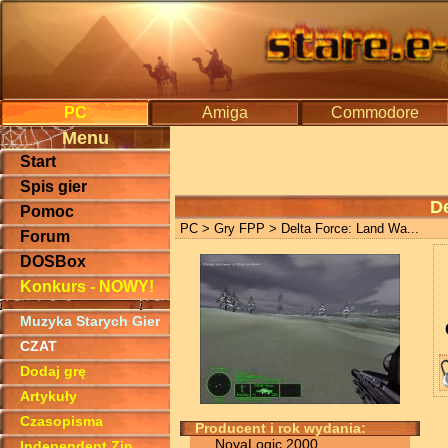
PC
Amiga
Commodore
Menu
Start
Spis gier
De
Pomoc
PC
>
Gry FPP
> Delta Force: Land Wa...
Forum
DOSBox
Konkurs - NOWY!
Muzyka Starych Gier
CZAT
Dodaj grę
Artykuły
Czasopisma
Producent i rok wydania:
NovaLogic 2000
Independent Zin