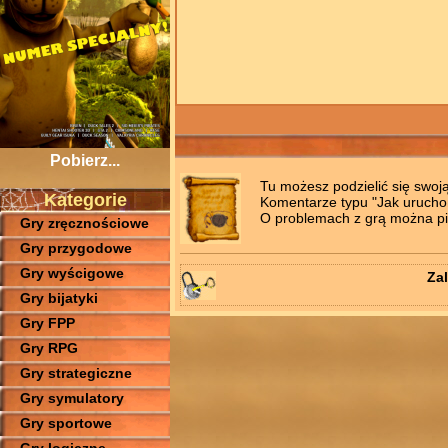
Pobierz...
Tu możesz podzielić się swoj
Kategorie
Komentarze typu "Jak uruchomi
O problemach z grą można pis
Gry zręcznościowe
Gry przygodowe
Gry wyścigowe
Zal
Gry bijatyki
Gry FPP
Gry RPG
Gry strategiczne
Gry symulatory
Gry sportowe