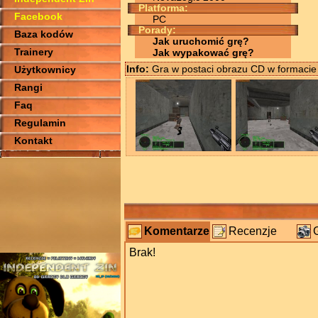
Platforma:
Facebook
PC
Porady:
Baza kodów
Jak uruchomić grę?
Trainery
Jak wypakować grę?
Info:
Gra w postaci obrazu CD w formacie
Użytkownicy
Rangi
Faq
Regulamin
Kontakt
Komentarze
Recenzje
Brak!