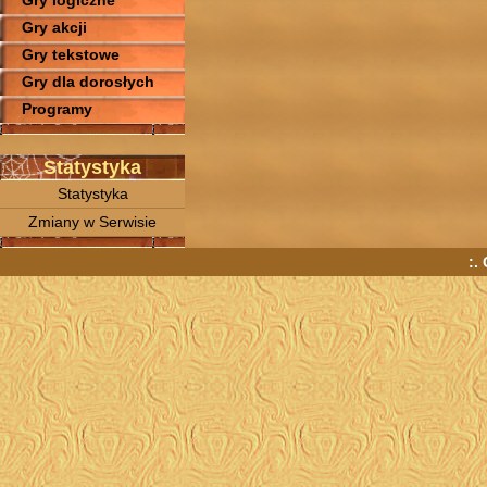
Gry logiczne
Gry akcji
Gry tekstowe
Gry dla dorosłych
Programy
Statystyka
Statystyka
Zmiany w Serwisie
:.