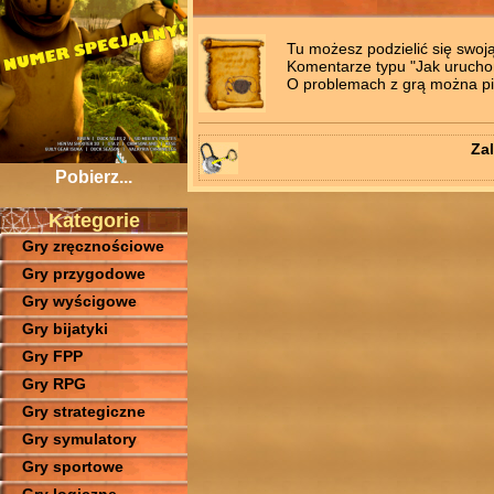
Tu możesz podzielić się swoj
Komentarze typu "Jak uruchomi
O problemach z grą można pis
Zal
Pobierz...
Kategorie
Gry zręcznościowe
Gry przygodowe
Gry wyścigowe
Gry bijatyki
Gry FPP
Gry RPG
Gry strategiczne
Gry symulatory
Gry sportowe