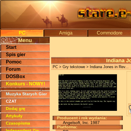
PC
Amiga
Commodore
Menu
Start
Spis gier
Indiana J
Pomoc
PC
>
Gry tekstowe
> Indiana Jones in Rev...
Forum
DOSBox
Konkurs - NOWY!
Muzyka Starych Gier
CZAT
Dodaj grę
Artykuły
Producent i rok wydania:
Angelsoft, Inc. 1987
Czasopisma
Platforma:
Independent Zin