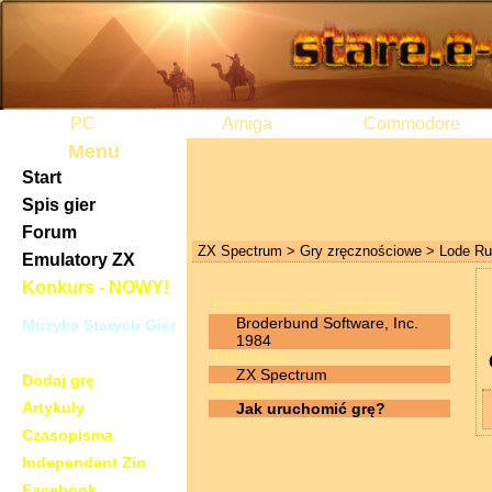
PC
Amiga
Commodore
Menu
Start
Spis gier
Forum
ZX Spectrum
>
Gry zręcznościowe
> Lode Ru
Emulatory ZX
Konkurs - NOWY!
Producent i rok wydania:
Broderbund Software, Inc.
Muzyka Starych Gier
1984
CZAT
Platforma:
ZX Spectrum
Dodaj grę
Porady:
Artykuły
Jak uruchomić grę?
Czasopisma
Independent Zin
Facebook