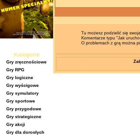
Tu możesz podzielić się swoj
Komentarze typu "Jak uruchomi
Pobierz...
O problemach z grą można pis
Kategorie
Zal
Gry zręcznościowe
Gry RPG
Gry logiczne
Gry wyścigowe
Gry symulatory
Gry sportowe
Gry przygodowe
Gry strategiczne
Gry akcji
Gry dla dorosłych