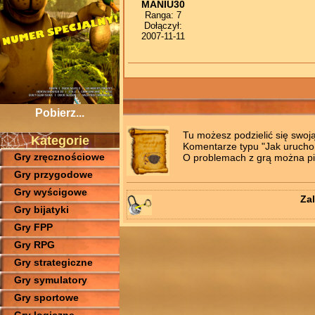
MANIU30
Ranga: 7
Dołączył:
2007-11-11
Pobierz...
Tu możesz podzielić się swoj
Kategorie
Komentarze typu "Jak uruchomi
Gry zręcznościowe
O problemach z grą można pis
Gry przygodowe
Gry wyścigowe
Zal
Gry bijatyki
Gry FPP
Gry RPG
Gry strategiczne
Gry symulatory
Gry sportowe