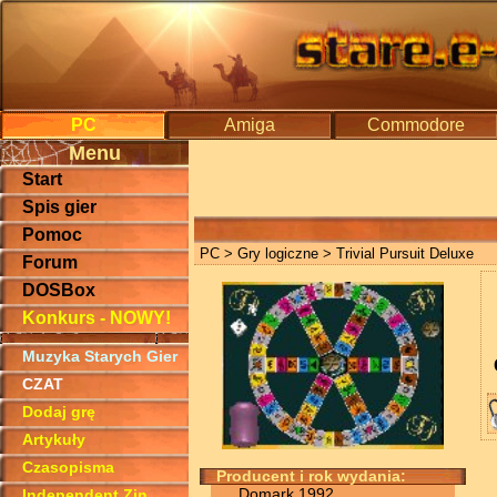
PC
Amiga
Commodore
Menu
Start
Spis gier
Pomoc
PC
>
Gry logiczne
> Trivial Pursuit Deluxe
Forum
DOSBox
Konkurs - NOWY!
Muzyka Starych Gier
CZAT
Dodaj grę
Artykuły
Czasopisma
Producent i rok wydania:
Domark 1992
Independent Zin