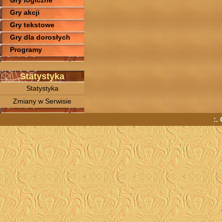
Gry logiczne
Gry akcji
Gry tekstowe
Gry dla dorosłych
Programy
Statystyka
Statystyka
Zmiany w Serwisie
:.