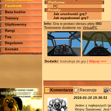
Platforma:
Facebook
PC
Porady:
Baza kodów
Jak uruchomić grę?
Jak wypakować grę?
Trainery
Info:
Gra w postaci obrazu płyty
ISO
.
Użytkownicy
Testowane działanie na:
VirtualPC
Rangi
Faq
Regulamin
Kontakt
Dodatki:
Instrukcja do gry |
Więcej >>>
Komentarze
Recenzje
2016-01-10 15:36:51
Jeden z najlepszych (j
Wojny Światowej. Jest 