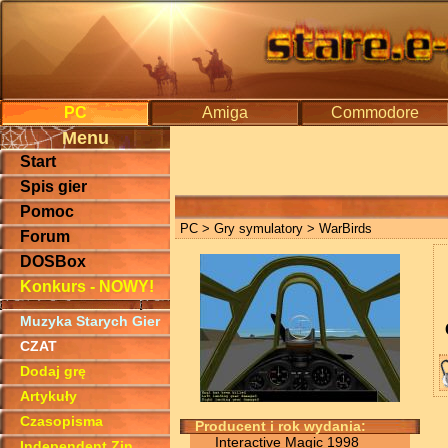
PC
Amiga
Commodore
Menu
Start
Spis gier
Pomoc
PC
>
Gry symulatory
> WarBirds
Forum
DOSBox
Konkurs - NOWY!
Muzyka Starych Gier
CZAT
Dodaj grę
Artykuły
Czasopisma
Producent i rok wydania:
Interactive Magic 1998
Independent Zin