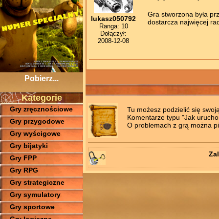
Gra stworzona była prz
lukasz050792
dostarcza najwięcej rad
Ranga: 10
Dołączył:
2008-12-08
Pobierz...
Kategorie
Gry zręcznościowe
Tu możesz podzielić się swoj
Komentarze typu "Jak uruchomi
Gry przygodowe
O problemach z grą można pis
Gry wyścigowe
Gry bijatyki
Zal
Gry FPP
Gry RPG
Gry strategiczne
Gry symulatory
Gry sportowe