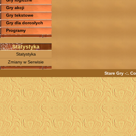
Gry logiczne
Gry akcji
Gry tekstowe
Gry dla dorosłych
Programy
Statystyka
Statystyka
Zmiany w Serwisie
Stare Gry -:. C