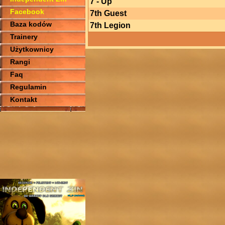
7 - Up
Facebook
7th Guest
Baza kodów
7th Legion
Trainery
Użytkownicy
Rangi
Faq
Regulamin
Kontakt