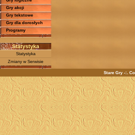
Gry logiczne
Gry akcji
Gry tekstowe
Gry dla dorosłych
Programy
Statystyka
Statystyka
Zmiany w Serwisie
Stare Gry -:. C