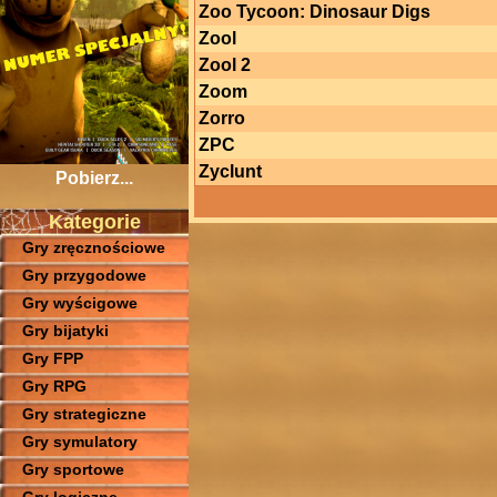
Zoo Tycoon: Dinosaur Digs
Zool
Zool 2
Zoom
Zorro
ZPC
Zyclunt
Pobierz...
Kategorie
Gry zręcznościowe
Gry przygodowe
Gry wyścigowe
Gry bijatyki
Gry FPP
Gry RPG
Gry strategiczne
Gry symulatory
Gry sportowe