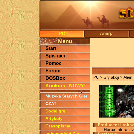
PC
Amiga
Menu
Start
Spis gier
Pomoc
Forum
PC
>
Gry akcji
> Alien 
DOSBox
Konkurs - NOWY!
Muzyka Starych Gier
CZAT
Dodaj grę
Artykuły
Producent i rok 
Czasopisma
Horux Interacti
Independent Zin