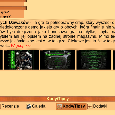
 grę?
ć grę?
nych Dziwaków
- Ta gra to pełnoprawny crap, który wyszedł
niedokończone demo jakiejś gry o obcych, która finalnie nie 
w była dołączona jako bonusowa gra na płytkę, chyba n
ytułem ani jej opisem na żadnej stronie magazynu. Mimo te
czyć jak śmieszne jest AI w tej grze. Ciekawe jest to że w tą 
awet...
Więcej >>>
Kody/Tipsy
Recenzje
Galeria
Kody/Tipsy
Dodatki