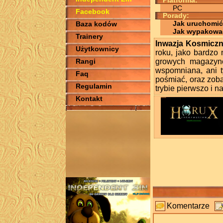
Platforma:
PC
Facebook
Porady:
Jak uruchomić
Baza kodów
Jak wypakowa
Trainery
Inwazja Kosmicz
Użytkownicy
roku, jako bardzo 
Rangi
growych magazynó
wspomniana, ani t
Faq
pośmiać, oraz zoba
Regulamin
trybie pierwszo i n
Kontakt
Komentarze