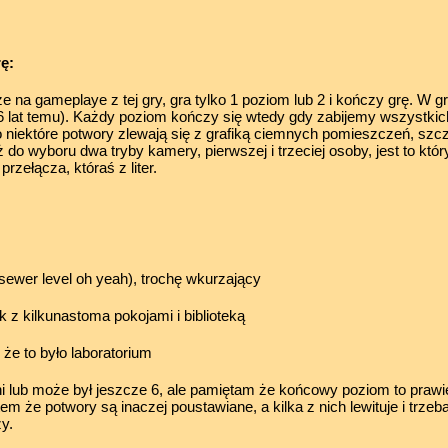
rę:
ze na gameplaye z tej gry, gra tylko 1 poziom lub 2 i kończy grę. W gr
 lat temu). Każdy poziom kończy się wtedy gdy zabijemy wszystki
o niektóre potwory zlewają się z grafiką ciemnych pomieszczeń, szcz
do wyboru dwa tryby kamery, pierwszej i trzeciej osoby, jest to któr
przełącza, któraś z liter.
(sewer level oh yeah), trochę wkurzający
 z kilkunastoma pokojami i biblioteką
że to było laboratorium
ni lub może był jeszcze 6, ale pamiętam że końcowy poziom to prawi
m że potwory są inaczej poustawiane, a kilka z nich lewituje i trzeba 
y.