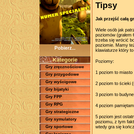
Tipsy
Jak przejść całą g
Wiele osób jak patr
poziomów (grałem 6
trzeba się wrócić b
poziomie. Mamy też 
Pobierz...
klawiaturze który to 
Kategorie
Poziomy:
Gry zręcznościowe
1 poziom to miasto
Gry przygodowe
Gry wyścigowe
2 poziom to ścieki 
Gry bijatyki
3 poziom to budynek
Gry FPP
Gry RPG
4 poziom pamiętam 
Gry strategiczne
5 poziom jest ostat
Gry symulatory
poziomu, z tym fakte
wtedy gra się kończ
Gry sportowe