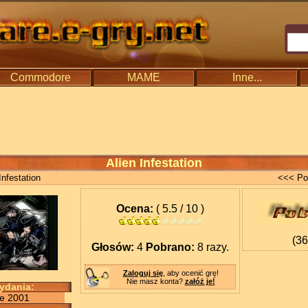
Commodore
MAME
Inne...
Alien Infestation
Infestation
<<< Po
Ocena:
( 5.5 / 10 )
(3
Głosów:
4
Pobrano:
8 razy.
Zaloguj się
, aby ocenić grę!
Nie masz konta?
załóż je!
wydania:
ve 2001