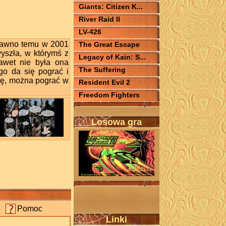
Giants: Citizen K...
River Raid II
LV-426
 dawno temu w 2001
The Great Escape
wyszła, w którymś z
Legacy of Kain: S...
awet nie była ona
The Suffering
go da się pograć i
grę, można pograć w
Resident Evil 2
Freedom Fighters
Losowa gra
Pomoc
Linki