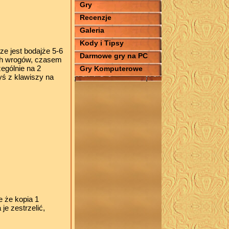
Gry
Recenzje
Galeria
Kody i Tipsy
ze jest bodajże 5-6
Darmowe gry na PC
ch wrogów, czasem
ególnie na 2
Gry Komputerowe
yś z klawiszy na
e że kopia 1
je zestrzelić,