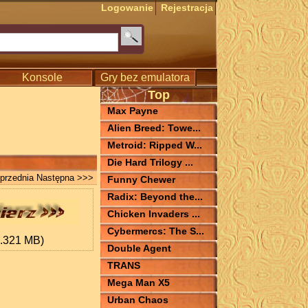
Logowanie
Rejestracja
Konsole
Gry bez emulatora
Top
Max Payne
Alien Breed: Towe...
Metroid: Ripped W...
Die Hard Trilogy ...
przednia
Następna >>>
Funny Chewer
Radix: Beyond the...
Chicken Invaders ...
Cybermercs: The S...
6.321 MB)
Double Agent
TRANS
Mega Man X5
Urban Chaos