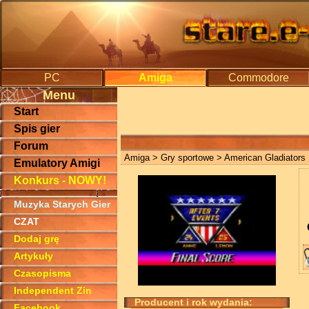
PC
Amiga
Commodore
Menu
Start
Spis gier
Forum
Amiga
>
Gry sportowe
> American Gladiators
Emulatory Amigi
Konkurs - NOWY!
Muzyka Starych Gier
CZAT
Dodaj grę
Artykuły
Czasopisma
Independent Zin
Producent i rok wydania:
Facebook