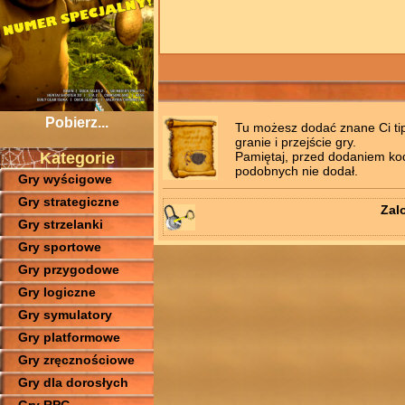
Pobierz...
Tu możesz dodać znane Ci tips
granie i przejście gry.
Pamiętaj, przed dodaniem kodó
Kategorie
podobnych nie dodał.
Gry wyścigowe
Gry strategiczne
Zal
Gry strzelanki
Gry sportowe
Gry przygodowe
Gry logiczne
Gry symulatory
Gry platformowe
Gry zręcznościowe
Gry dla dorosłych