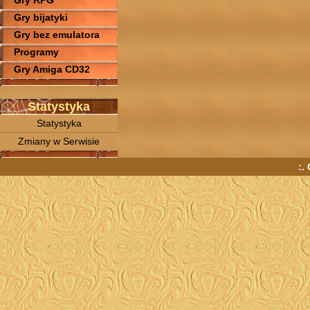
Gry RPG
Gry bijatyki
Gry bez emulatora
Programy
Gry Amiga CD32
Statystyka
Statystyka
Zmiany w Serwisie
:.